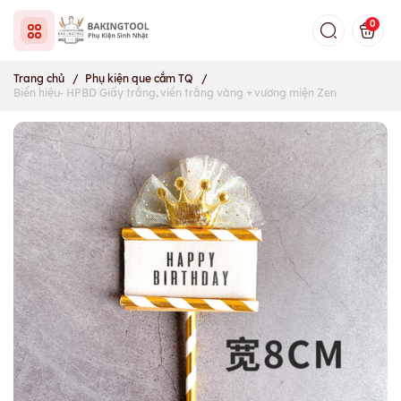
0
Trang chủ
/
Phụ kiện que cắm TQ
/
Biển hiệu- HPBD Giấy trắng, viền trắng vàng + vương miện Zen