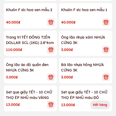
Khuôn F slc hoa sen mẫu 2
Khuôn F slc hoa sen mẫu 1
40.000₫
40.000₫
Trang trí TẾT ĐỒNG TIỀN
Ông lão nhựa xám NHỰA
DOLLAR SCL (1KG) 2.8*4cm
CỨNG 3K
110.000₫
3.000₫
Ông lão áo đỏ quần đen
Bà lão nhựa hồng NHỰA
NHỰA CỨNG 3K
CỨNG 3K
3.000₫
3.000₫
Set que giấy TẾT - 10 CHỮ
Set que giấy TẾT - 10 CHỮ
THỌ ÉP NHŨ màu VÀNG
THỌ ÉP NHŨ màu ĐỎ
13.000₫
13.000₫
Hết hàng