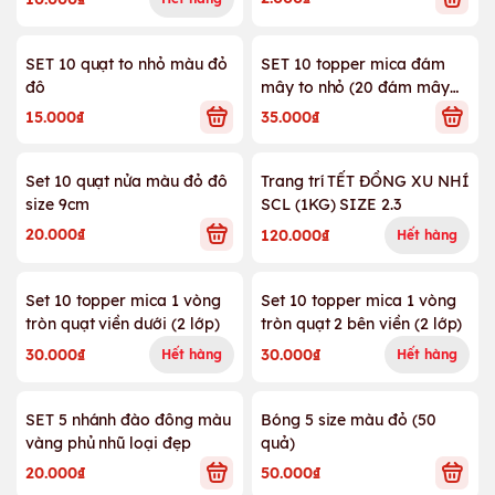
SET 10 quạt to nhỏ màu đỏ
SET 10 topper mica đám
đô
mây to nhỏ (20 đám mây
mix)
15.000₫
35.000₫
Set 10 quạt nửa màu đỏ đô
Trang trí TẾT ĐỒNG XU NHÍ
size 9cm
SCL (1KG) SIZE 2.3
20.000₫
120.000₫
Hết hàng
Set 10 topper mica 1 vòng
Set 10 topper mica 1 vòng
tròn quạt viền dưới (2 lớp)
tròn quạt 2 bên viền (2 lớp)
30.000₫
30.000₫
Hết hàng
Hết hàng
SET 5 nhánh đào đông màu
Bóng 5 size màu đỏ (50
vàng phủ nhũ loại đẹp
quả)
20.000₫
50.000₫