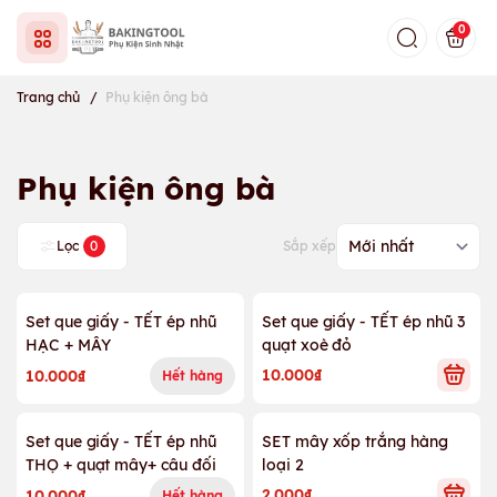
0
Trang chủ
/
Phụ kiện ông bà
Phụ kiện ông bà
Lọc
0
Sắp xếp
Set que giấy - TẾT ép nhũ
Set que giấy - TẾT ép nhũ 3
HẠC + MÂY
quạt xoè đỏ
10.000₫
10.000₫
Hết hàng
Set que giấy - TẾT ép nhũ
SET mây xốp trắng hàng
THỌ + quạt mây+ câu đối
loại 2
2.000₫
10.000₫
Hết hàng