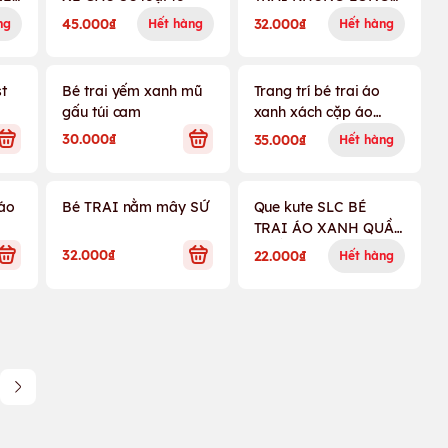
XANH MINT 8cm
45.000₫
32.000₫
ng
Hết hàng
Hết hàng
st
Bé trai yếm xanh mũ
Trang trí bé trai áo
gấu túi cam
xanh xách cặp áo
xanh
30.000₫
35.000₫
Hết hàng
 áo
Bé TRAI nằm mây SỨ
Que kute SLC BÉ
TRAI ÁO XANH QUẦN
CHẤM BI ĐỘI MŨ
32.000₫
22.000₫
Hết hàng
SINH NHẬT