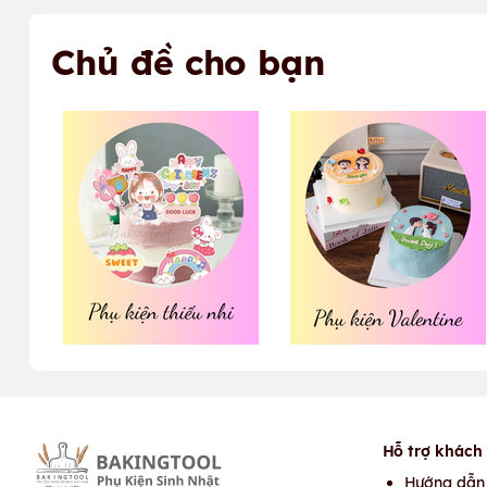
Chủ đề cho bạn
Hỗ trợ khách
Hướng dẫn