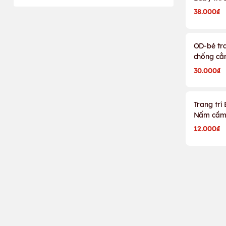
DORA
38.000₫
OD-bé tra
chống cằm
xanh
30.000₫
Trang trí
Nấm cầm 
NHỰA LO
12.000₫