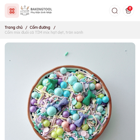
0
Trang chủ
/
Cốm đường
/
Cốm mix đuôi cá TÍM mix hạt dẹt, tròn xanh