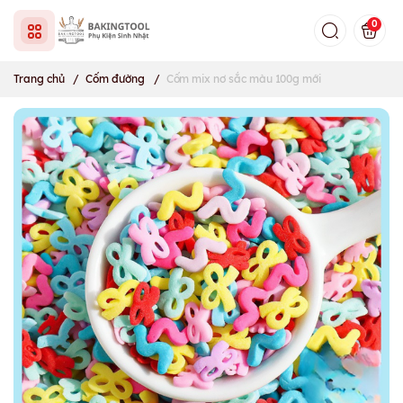
0
Trang chủ
/
Cốm đường
/
Cốm mix nơ sắc màu 100g mới