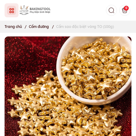
0
Trang chủ
/
Cốm đường
/
Cốm sao đặc biệt vàng TO (100g)