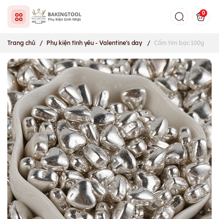
0
Trang chủ
/
Phụ kiện tình yêu - Valentine's day
/
Cốm tim bạc 100g