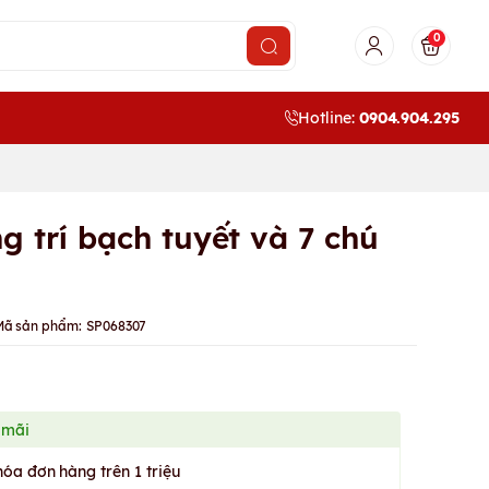
0
Hotline:
0904.904.295
g trí bạch tuyết và 7 chú
Mã sản phẩm:
SP068307
 mãi
hóa đơn hàng trên 1 triệu