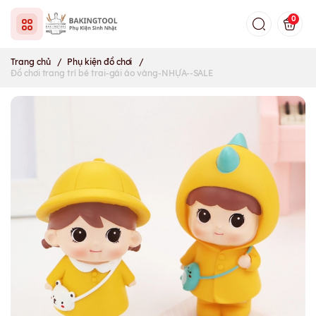
0
Trang chủ
/
Phụ kiện đồ chơi
/
Đồ chơi trang trí bé trai-gái áo vàng-NHỰA--SALE