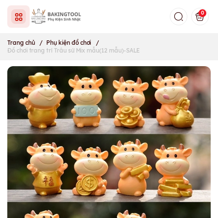
0
Trang chủ
/
Phụ kiện đồ chơi
/
Đồ chơi trang trí Trâu sứ Mix mẫu(12 mẫu)-SALE