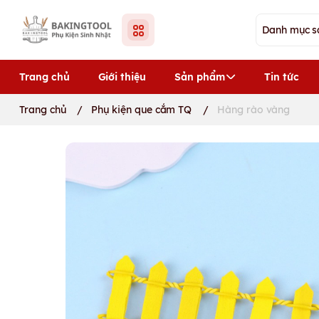
Trang chủ
Giới thiệu
Sản phẩm
Tin tức
Trang chủ
/
Phụ kiện que cắm TQ
/
Hàng rào vàng