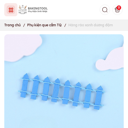
0
Trang chủ
/
Phụ kiện que cắm TQ
/
Hàng rào xanh dương đậm