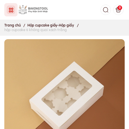
0
Trang chủ
/
Hộp cupcake giấy-Hộp giấy
/
hộp cupcake 6 không quai xách trắng