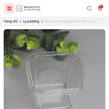
0
Trang chủ
/
Ly pudding
/
Hộp mousse vuông XY116 (8*8*7cm)