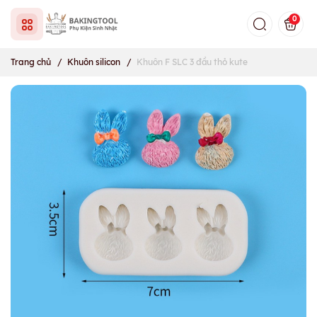
0
Trang chủ
/
Khuôn silicon
/
Khuôn F SLC 3 đầu thỏ kute