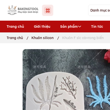
Trang chủ
Giới thiệu
Sản phẩm
Tin tức
Trang chủ
/
Khuôn silicon
/
Khuôn F slc cá+rong biển