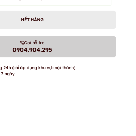
HẾT HÀNG
Gọi hỗ trợ
0904.904.295
 24h (chỉ áp dụng khu vực nội thành)
g 7 ngày