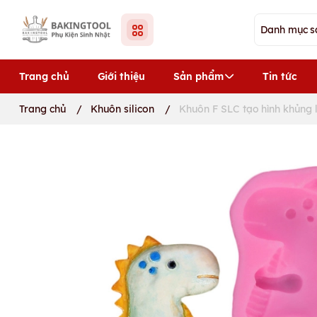
Trang chủ
Giới thiệu
Sản phẩm
Tin tức
Trang chủ
/
Khuôn silicon
/
Khuôn F SLC tạo hình khủng