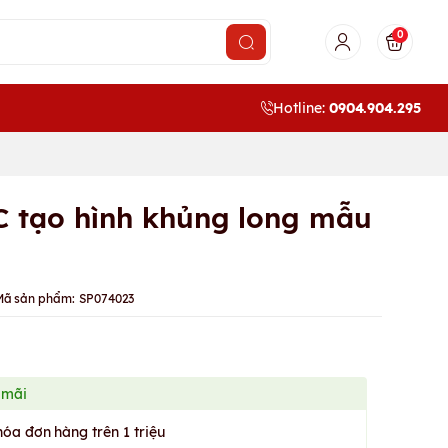
0
Hotline:
0904.904.295
C tạo hình khủng long mẫu
Mã sản phẩm:
SP074023
 mãi
hóa đơn hàng trên 1 triệu