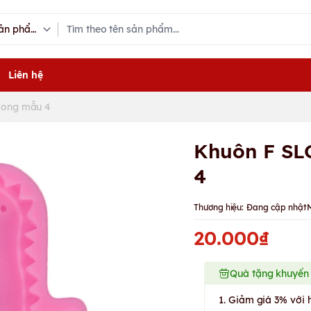
Liên hệ
 long mẫu 4
Khuôn F SL
4
Thương hiệu:
Đang cập nhật
20.000₫
Quà tặng khuyến
1. Giảm giá 3% với 