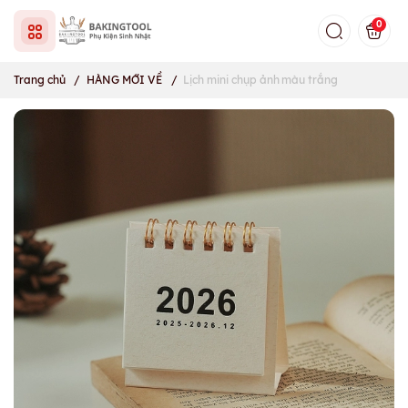
0
Trang chủ
/
HÀNG MỚI VỀ
/
Lịch mini chụp ảnh màu trắng