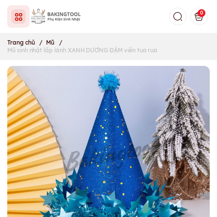
0
Trang chủ
/
Mũ
/
Mũ sinh nhật lấp lánh XANH DƯƠNG ĐẬM viền tua rua