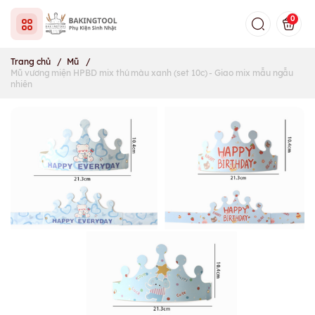
0
Trang chủ
/
Mũ
/
Mũ vương miện HPBD mix thú màu xanh (set 10c) - Giao mix mẫu ngẫu
nhiên