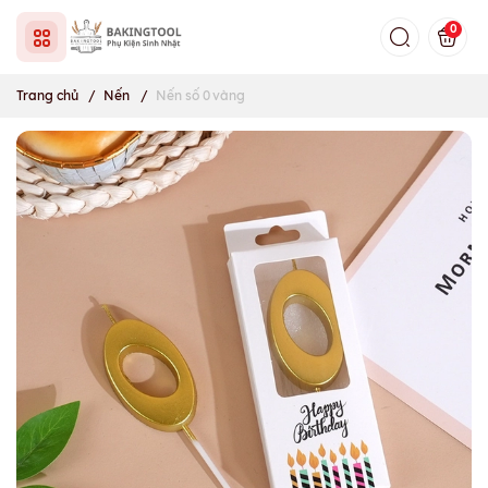
0
Trang chủ
/
Nến
/
Nến số 0 vàng