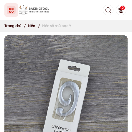
0
Trang chủ
/
Nến
/
Nến số nhũ bạc 9