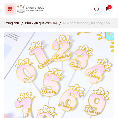
0
Trang chủ
/
Phụ kiện que cắm TQ
/
Que cắm birthday nơ hồng số 6