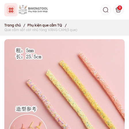
0
Trang chủ
/
Phụ kiện que cắm TQ
/
Que cắm sắt cát nhũ tông VÀNG CAM(3 que)