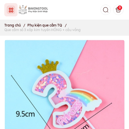
0
Trang chủ
/
Phụ kiện que cắm TQ
/
Que cắm số 3 xốp kim tuyến HỒNG + cầu vồng