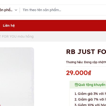
Liên hệ
T FOR YOU màu hồng
RB JUST F
Thương hiệu:
Đang cập nhật
29.000₫
Quà tặng khuyến
1. Giảm giá 3% với 
2. Giảm giá 7% với 
3. Giảm 10% với hóa