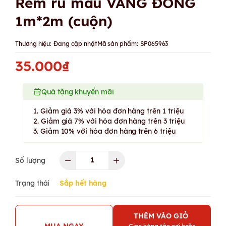
Rèm rủ màu VÀNG ĐỒNG
1m*2m (cuộn)
Thương hiệu:
Đang cập nhật
Mã sản phẩm:
SP065963
35.000₫
Quà tặng khuyến mãi
1. Giảm giá 3% với hóa đơn hàng trên 1 triệu
2. Giảm giá 7% với hóa đơn hàng trên 3 triệu
3. Giảm 10% với hóa đơn hàng trên 6 triệu
Số lượng
Trạng thái
Sắp hết hàng
THÊM VÀO GIỎ
MUA NGAY