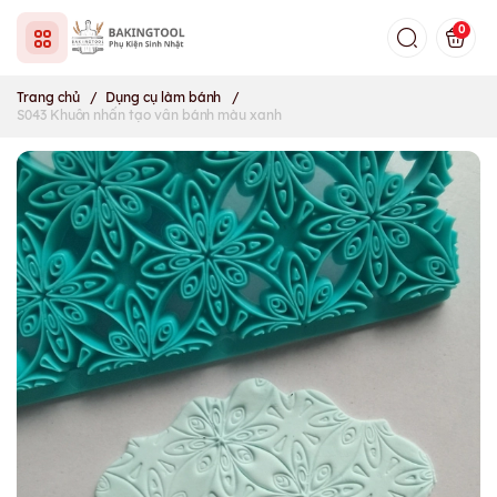
0
Trang chủ
/
Dụng cụ làm bánh
/
S043 Khuôn nhấn tạo vân bánh màu xanh