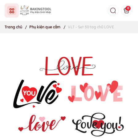
0
Trang chủ
/
Phụ kiện que cắm
/
VLT - Set 50 tag chữ LOVE