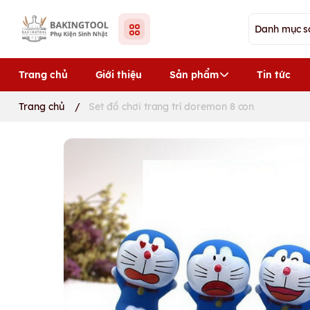
Trang chủ
Giới thiệu
Sản phẩm
Tin tức
Trang chủ
/
Set đồ chơi trang trí doremon 8 con