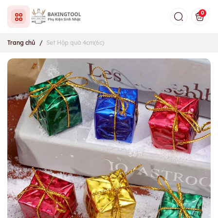
0
Trang chủ
/
Set Hộp quà 4cm(6c)