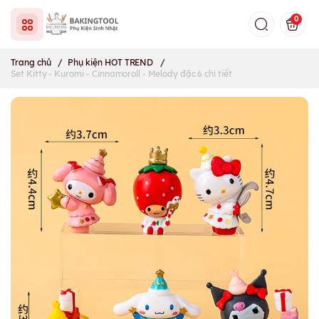
0
Trang chủ
/
Phụ kiện HOT TREND
/
Set Kitty - Kuromi - Cinnamoroll - Melody đặc 6 chi tiết