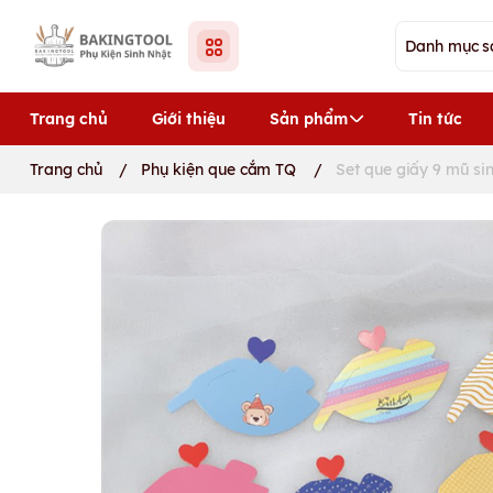
Trang chủ
Giới thiệu
Sản phẩm
Tin tức
Trang chủ
/
Phụ kiện que cắm TQ
/
Set que giấy 9 mũ si