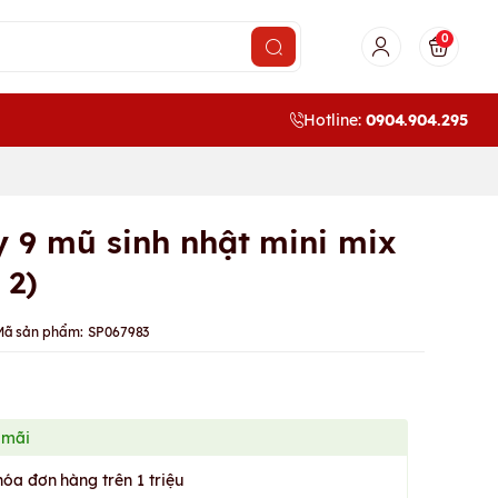
0
Hotline:
0904.904.295
y 9 mũ sinh nhật mini mix
 2)
Mã sản phẩm:
SP067983
 mãi
hóa đơn hàng trên 1 triệu