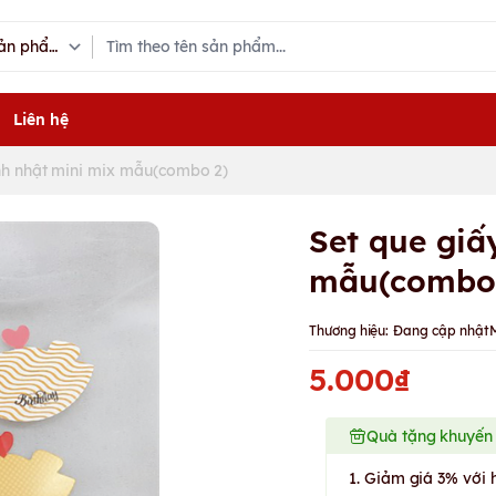
Liên hệ
nh nhật mini mix mẫu(combo 2)
Set que giấ
mẫu(combo
Thương hiệu:
Đang cập nhật
5.000₫
Quà tặng khuyến
1. Giảm giá 3% với 