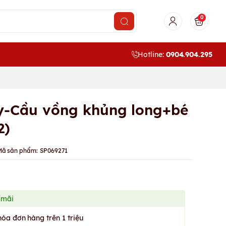
0
Hotline:
0904.904.295
ấy-Cầu vồng khủng long+bé
2)
Mã sản phẩm:
SP069271
 mãi
hóa đơn hàng trên 1 triệu