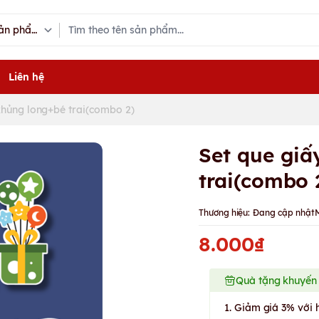
Liên hệ
khủng long+bé trai(combo 2)
Set que gi
trai(combo 
Thương hiệu:
Đang cập nhật
8.000₫
Quà tặng khuyến
1. Giảm giá 3% với 