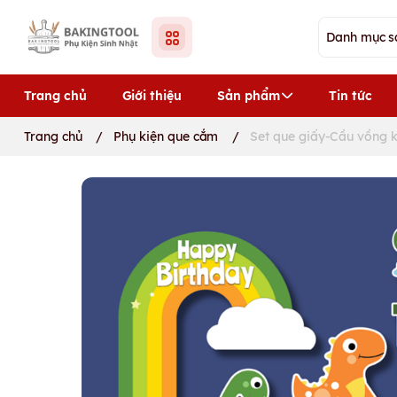
Trang chủ
Giới thiệu
Sản phẩm
Tin tức
Trang chủ
/
Phụ kiện que cắm
/
Set que giấy-Cầu vồng 