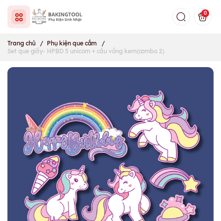
0
Trang chủ
/
Phụ kiện que cắm
/
Set que giấy- HPBD 5 unicorn + cầu vồng kem(combo 2)