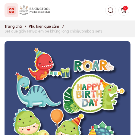
0
Trang chủ
/
Phụ kiện que cắm
/
Set que giấy HPBD em bé khủng long chibi(Combo 2 set)