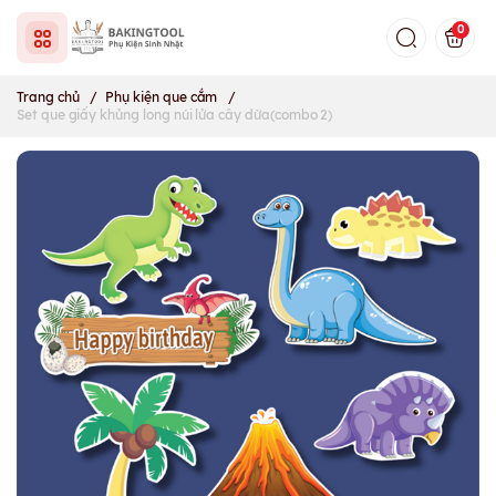
0
Trang chủ
/
Phụ kiện que cắm
/
Set que giấy khủng long núi lửa cây dừa(combo 2)