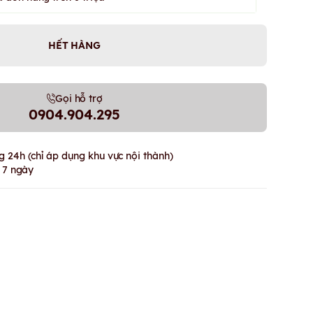
HẾT HÀNG
Gọi hỗ trợ
0904.904.295
 24h (chỉ áp dụng khu vực nội thành)
g 7 ngày