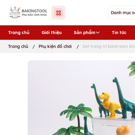
Trang chủ
Giới thiệu
Sản phẩm
Tin tức
Trang chủ
/
Phụ kiện đồ chơi
/
Set trang trí bánh kem kh