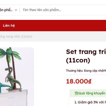
Liên hệ
ủng long nhỏ (11con)
Set trang t
(11con)
Thương hiệu:
Đang cập nhật
18.000₫
Quà tặng khuyến
1. Giảm giá 3% với 