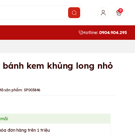
0
Hotline:
0904.904.295
rí bánh kem khủng long nhỏ
Mã sản phẩm:
SP003846
 mãi
hóa đơn hàng trên 1 triệu