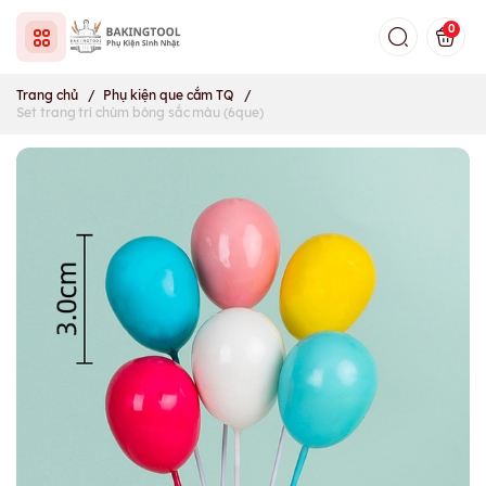
0
Trang chủ
/
Phụ kiện que cắm TQ
/
Set trang trí chùm bóng sắc màu (6que)