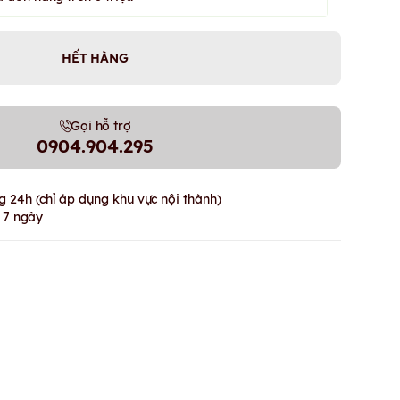
HẾT HÀNG
Gọi hỗ trợ
0904.904.295
 24h (chỉ áp dụng khu vực nội thành)
g 7 ngày