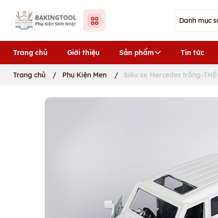
Trang chủ
Giới thiệu
Sản phẩm
Tin tức
Trang chủ
/
Phụ Kiện Men
/
Siêu xe Mercedes trắng-THÉ