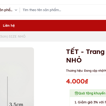
Liên hệ
(3.5cm) SIZE NHỎ
TẾT - Trang
NHỎ
Thương hiệu:
Đang cập nhật
4.000₫
Quà tặng khuyến
1. Giảm giá 3% với 