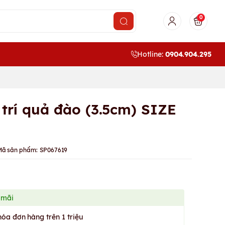
0
Hotline:
0904.904.295
 trí quả đào (3.5cm) SIZE
Mã sản phẩm:
SP067619
 mãi
hóa đơn hàng trên 1 triệu