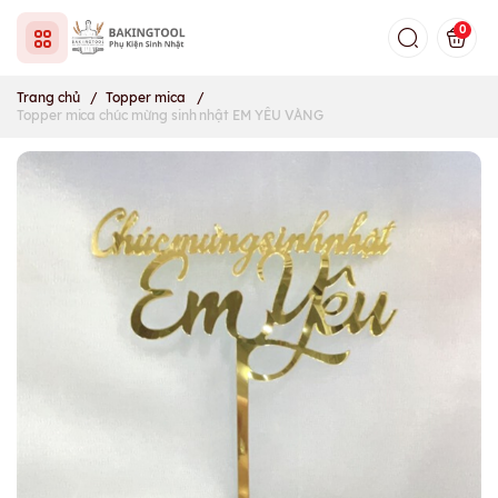
0
Trang chủ
/
Topper mica
/
Topper mica chúc mừng sinh nhật EM YÊU VÀNG