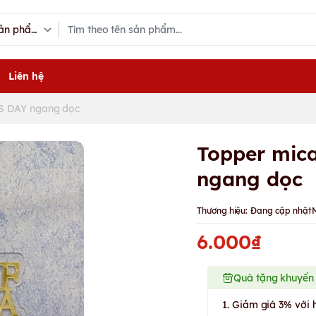
Liên hệ
S DAY ngang dọc
Topper mic
ngang dọc
Thương hiệu:
Đang cập nhật
6.000₫
Quà tặng khuyến
1. Giảm giá 3% với 