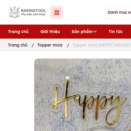
Trang chủ
Giới thiệu
Sản phẩm
Tin tức
Trang chủ
/
Topper mica
/
Topper mica HAPPY FATHER'