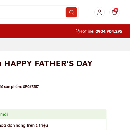
0
Hotline:
0904.904.295
a HAPPY FATHER'S DAY
Mã sản phẩm:
SP067357
 mãi
hóa đơn hàng trên 1 triệu