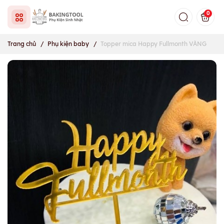
0
Trang chủ
/
Phụ kiện baby
/
Topper mica Happy Fullmonth VÀNG