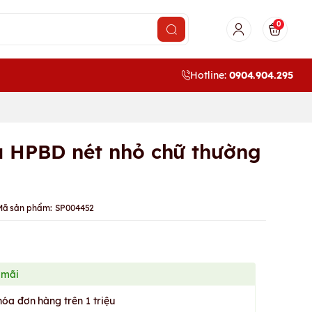
0
Hotline:
0904.904.295
a HPBD nét nhỏ chữ thường
Mã sản phẩm:
SP004452
 mãi
hóa đơn hàng trên 1 triệu