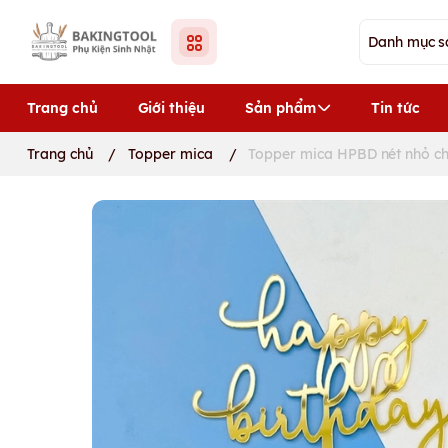
Trang chủ
Giới thiệu
Sản phẩm
Tin tức
Trang chủ
/
Topper mica
/
Topper mica HPBD nét nhỏ c