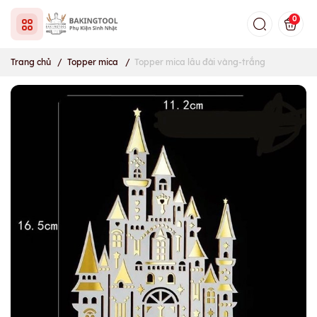
0
Trang chủ
/
Topper mica
/
Topper mica lâu đài vàng-trắng