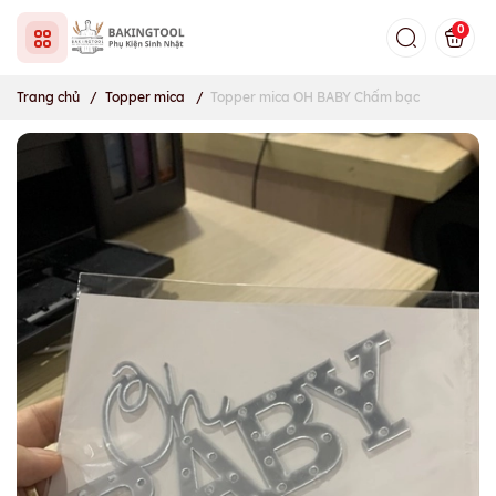
0
Trang chủ
/
Topper mica
/
Topper mica OH BABY Chấm bạc