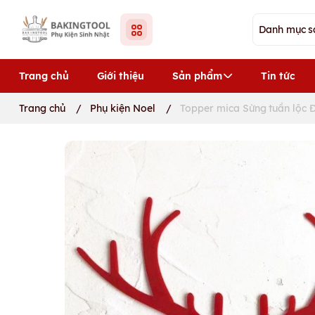
Trang chủ
Giới thiệu
Sản phẩm
Tin tức
Trang chủ
/
Phụ kiện Noel
/
Topper mica Sừng tuần lộc 