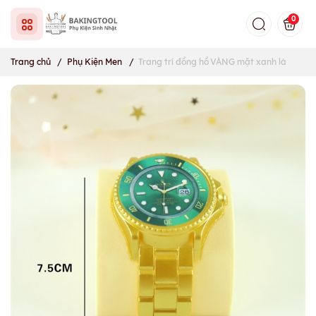
0
Trang chủ
/
Phụ Kiện Men
/
Trang trí đồng hồ VÀNG mặt xanh lá